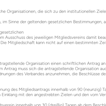
che Organisationen, die sich zu den institutionellen Zi
, im Sinne der geltenden gesetzlichen Bestimmungen, a
 gesetzlichen
om Ausschuss des jeweiligen Mitgliedsvereins damit bea
. Die Mitgliedschaft kann nicht auf einen bestimmten Ze
ragstellende Organisation einen schriftlichen Antrag a
m Antrag muss sich die antragstellende Organisation auch
ordnungen des Verbandes anzunehmen, die Beschlüsse d
nung des Mitgliedsantrags innerhalb von 90 (neunzig) T
im Einklang mit den angestrebten Zielen und den vom Ve
verein innerhalb von 30 (dreißig) Tagen ab dem Beschlu