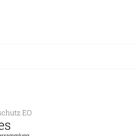
schutz EO
des
nversammlung