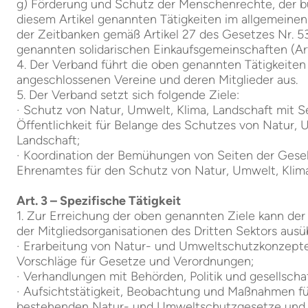
g) Förderung und Schutz der Menschenrechte, der bü
diesem Artikel genannten Tätigkeiten im allgemeinen 
der Zeitbanken gemäß Artikel 27 des Gesetzes Nr. 5
genannten solidarischen Einkaufsgemeinschaften (Art
4. Der Verband führt die oben genannten Tätigkeiten 
angeschlossenen Vereine und deren Mitglieder aus.
5. Der Verband setzt sich folgende Ziele:
· Schutz von Natur, Umwelt, Klima, Landschaft mit Se
Öffentlichkeit für Belange des Schutzes von Natur, 
Landschaft;
· Koordination der Bemühungen von Seiten der Gese
Ehrenamtes für den Schutz von Natur, Umwelt, Klima
Art. 3 – Spezifische Tätigkeit
1. Zur Erreichung der oben genannten Ziele kann der 
der Mitgliedsorganisationen des Dritten Sektors ausü
· Erarbeitung von Natur- und Umweltschutzkonzepte
Vorschläge für Gesetze und Verordnungen;
· Verhandlungen mit Behörden, Politik und gesellsc
· Aufsichtstätigkeit, Beobachtung und Maßnahmen fü
bestehenden Natur- und Umweltschutzgesetze und -v