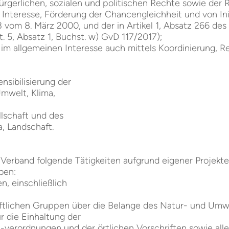
rgerlichen, sozialen und politischen Rechte sowie der 
Interesse, Förderung der Chancengleichheit und von Initi
3 vom 8. März 2000, und der in Artikel 1, Absatz 266 d
. 5, Absatz 1, Buchst. w) GvD 117/2017);
im allgemeinen Interesse auch mittels Koordinierung, Re
nsibilisierung der
Umwelt, Klima,
llschaft und des
, Landschaft.
Verband folgende Tätigkeiten aufgrund eigener Projekte,
ben:
n, einschließlich
haftlichen Gruppen über die Belange des Natur- und Um
r die Einhaltung der
erordnungen und der örtlichen Vorschriften sowie alle