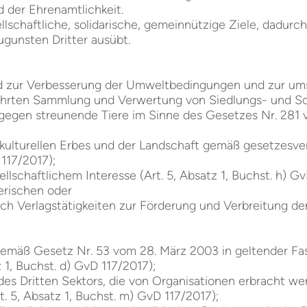
d der Ehrenamtlichkeit.
lschaftliche, solidarische, gemeinnützige Ziele, dadurch
ugunsten Dritter ausübt.
 zur Verbesserung der Umweltbedingungen und zur umsi
rten Sammlung und Verwertung von Siedlungs- und Sond
gen streunende Tiere im Sinne des Gesetzes Nr. 281 vom
lturellen Erbes und der Landschaft gemäß gesetzesve
 117/2017);
lschaftlichem Interesse (Art. 5, Absatz 1, Buchst. h) G
lerischen oder
lich Verlagstätigkeiten zur Förderung und Verbreitung de
 gemäß Gesetz Nr. 53 vom 28. März 2003 in geltender Fas
 1, Buchst. d) GvD 117/2017);
des Dritten Sektors, die von Organisationen erbracht we
. 5, Absatz 1, Buchst. m) GvD 117/2017);