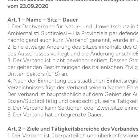
vom 23.09.2020
Art. 1 – Name – Sitz – Dauer
1. Der Dachverband für Natur- und Umweltschutz in 
Ambientalisti Sudtirolesi – Lia Provinziela per defënde
nachfolgend auch kurz „Verband” genannt, wurde im J
2. Eine etwaige Änderung des Sitzes innerhalb des 
des Ausschusses vorliegt und die Änderung anschließ
3. Der Verband ist nicht gewinnorientiert. Dessen St
der geltenden Bestimmungen des italienischen Zivil
Dritten Sektors (ETS) an.
4. Nach der Einrichtung des staatlichen Einheitsreg
Verzeichnisses fügt der Verband seinem Namen Ehren
Der Verband ist hauptsächlich auf dem Gebiet der 
Bozen/Südtirol tätig und beabsichtigt, seine Tätigke
5. Der Verband kann Sektionen oder Zweitsitze einri
6. Der Verband hat unbegrenzte Dauer.
Art. 2 – Ziele und Tätigkeitsbereiche des Verbande
1. Der Verband ist überparteilich und überkonfessionel