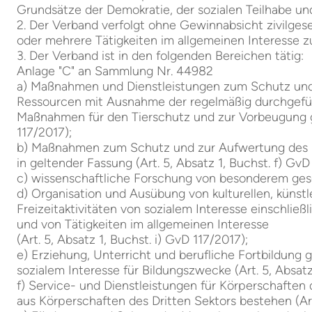
Grundsätze der Demokratie, der sozialen Teilhabe un
2. Der Verband verfolgt ohne Gewinnabsicht zivilgesel
oder mehrere Tätigkeiten im allgemeinen Interesse z
3. Der Verband ist in den folgenden Bereichen tätig:
Anlage "C" an Sammlung Nr. 44982
a) Maßnahmen und Dienstleistungen zum Schutz und
Ressourcen mit Ausnahme der regelmäßig durchgefüh
Maßnahmen für den Tierschutz und zur Vorbeugung ge
117/2017);
b) Maßnahmen zum Schutz und zur Aufwertung des ku
in geltender Fassung (Art. 5, Absatz 1, Buchst. f) GvD
c) wissenschaftliche Forschung von besonderem gesel
d) Organisation und Ausübung von kulturellen, künst
Freizeitaktivitäten von sozialem Interesse einschließ
und von Tätigkeiten im allgemeinen Interesse
(Art. 5, Absatz 1, Buchst. i) GvD 117/2017);
e) Erziehung, Unterricht und berufliche Fortbildung
sozialem Interesse für Bildungszwecke (Art. 5, Absatz
f) Service- und Dienstleistungen für Körperschaften 
aus Körperschaften des Dritten Sektors bestehen (Art