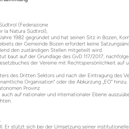
Südtirol (Federazione
r la Natura Südtirol),
ahre 1982 gegründet und hat seinen Sitz in Bozen, Korn
Gebiets der Gemeinde Bozen erfordert keine Satzungsänd
end den zuständigen Stellen mitgeteilt wird.
atut baut auf der Grundlage des GvD 117/2017, nachfolge
gesetzbuches der Vereine mit Rechtspersönlichkeit auf 
isters des Dritten Sektors und nach der Eintragung des 
amtliche Organisation” oder die Abkürzung „EO” hinzu.
Autonomen Provinz
it auch auf nationaler und internationaler Ebene auszuüb
chten.
s
l. Er stützt sich bei der Umsetzung seiner institutionell