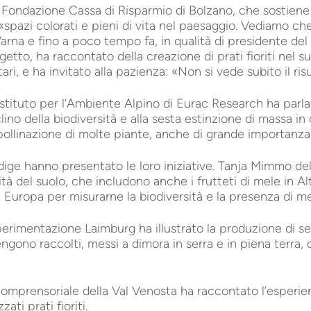
a Fondazione Cassa di Risparmio di Bolzano, che sostiene
 «spazi colorati e pieni di vita nel paesaggio. Vediamo ch
arna e fino a poco tempo fa, in qualità di presidente de
etto, ha raccontato della creazione di prati fioriti nel s
ari, e ha invitato alla pazienza: «Non si vede subito il ris
’Istituto per l’Ambiente Alpino di Eurac Research ha parla
clino della biodiversità e alla sesta estinzione di massa in
mpollinazione di molte piante, anche di grande importanza 
 Adige hanno presentato le loro iniziative. Tanja Mimmo del
lità del suolo, che includono anche i frutteti di mele in 
n Europa per misurarne la biodiversità e la presenza di met
erimentazione Laimburg ha illustrato la produzione di se
ngono raccolti, messi a dimora in serra e in piena terra, qu
omprensoriale della Val Venosta ha raccontato l’esperie
ti prati fioriti.