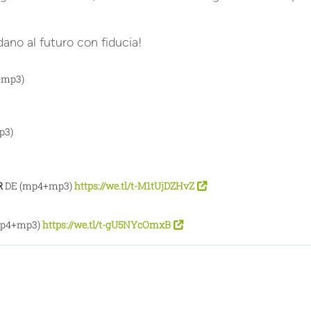
rdano al futuro con fiducia!
+mp3)
p3)
R
DE (mp4+mp3)
https://we.tl/t-M1tUjDZHvZ
mp4+mp3)
https://we.tl/t-gU5NYcOmxB