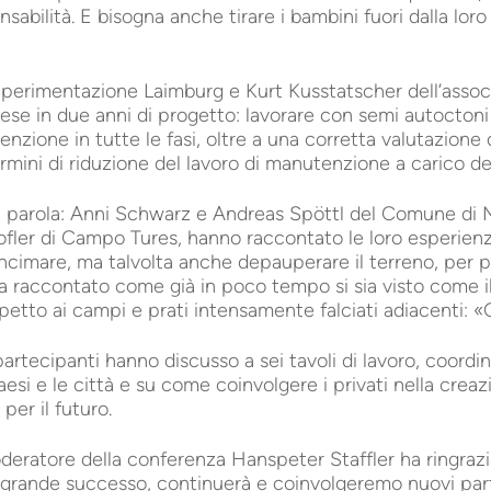
abilità. E bisogna anche tirare i bambini fuori dalla lor
Sperimentazione Laimburg e Kurt Kusstatscher dell’assoc
ese in due anni di progetto: lavorare con semi autoctoni 
zione in tutte le fasi, oltre a una corretta valutazione de
ermini di riduzione del lavoro di manutenzione a carico de
 parola: Anni Schwarz e Andreas Spöttl del Comune di 
fler di Campo Tures, hanno raccontato le loro esperienz
ncimare, ma talvolta anche depauperare il terreno, per pr
 ha raccontato come già in poco tempo si sia visto come i
etto ai campi e prati intensamente falciati adiacenti: «C’
partecipanti hanno discusso a sei tavoli di lavoro, coord
aesi e le città e su come coinvolgere i privati nella creazi
per il futuro.
moderatore della conferenza Hanspeter Staffler ha ringraz
n grande successo, continuerà e coinvolgeremo nuovi par