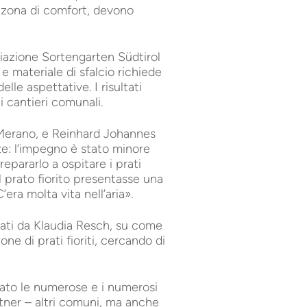
o zona di comfort, devono
iazione Sortengarten Südtirol
e materiale di sfalcio richiede
lle aspettative. I risultati
i cantieri comunali.
Merano, e Reinhard Johannes
e: l’impegno è stato minore
epararlo a ospitare i prati
l prato fiorito presentasse una
era molta vita nell’aria».
inati da Klaudia Resch, su come
one di prati fioriti, cercando di
iato le numerose e i numerosi
tner – altri comuni, ma anche