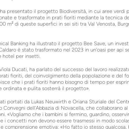
a presentato il progetto Biodiversità, in cui aree verdi p
ate e trasformate in prati fioriti mediante la tecnica del
200 m² di queste superfici in sei siti tra Val Venosta, Bur
ical Banking ha illustrato il progetto Bee Save, un invest
 Caldaro è stato trasformato nel 2023 in un’oasi per api s
hotel per insetti.
Viola Ducati, ha parlato del successo del lavoro realizzat
prati fioriti, del coinvolgimento della popolazione e del 
pisce che i prati fioriti hanno bisogno di tempo per espri
ordinata e pulita sosterrà il progetto».
tati portati da Lukas Neuwirth e Oriana Sturiale del Cent
 Convegni dell’Abbazia di Novacella, che collaborano al 
ni. «Vogliamo che i bambini si fermino, guardino, osser
e i concetti non devono essere trasmessi in modo scolas
a e comprensione emotiva: «Ho fatto io stesso qualcosa, 