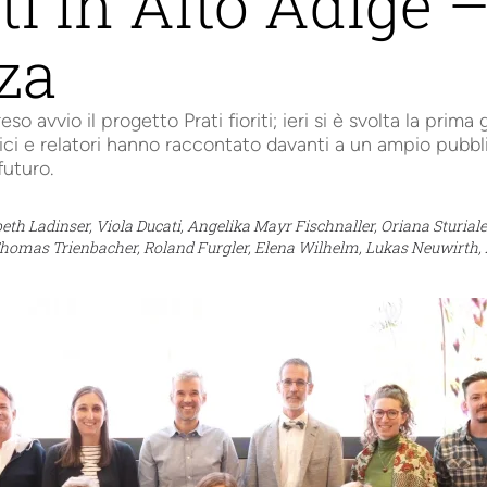
iti in Alto Adige –
za
 avvio il progetto Prati fioriti; ieri si è svolta la prima 
 e relatori hanno raccontato davanti a un ampio pubblico 
futuro.
beth Ladinser, Viola Ducati, Angelika Mayr Fischnaller, Oriana Sturial
homas Trienbacher, Roland Furgler, Elena Wilhelm, Lukas Neuwirth, A