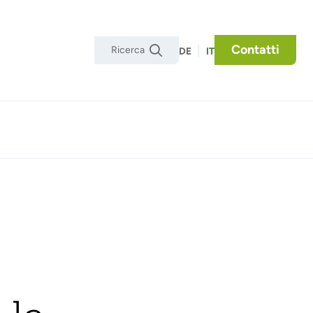
Contatti
|

DE
IT