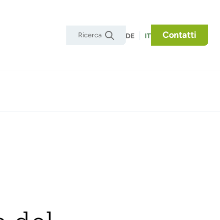
Contatti
|

DE
IT