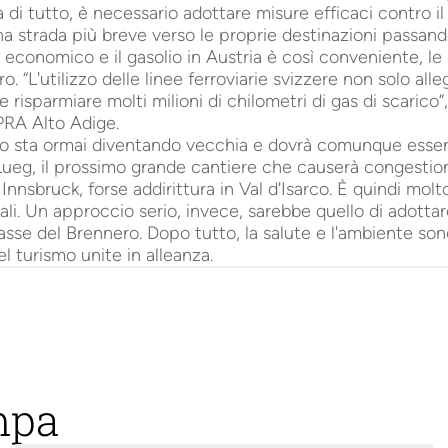
 di tutto, è necessario adottare misure efficaci contro il
a strada più breve verso le proprie destinazioni passand
 economico e il gasolio in Austria è così conveniente, le
ro. “L'utilizzo delle linee ferroviarie svizzere non solo 
risparmiare molti milioni di chilometri di gas di scarico”
IPRA Alto Adige.
ro sta ormai diventando vecchia e dovrà comunque essere
Lueg, il prossimo grande cantiere che causerà congestio
Innsbruck, forse addirittura in Val d'Isarco. È quindi molt
ali. Un approccio serio, invece, sarebbe quello di adotta
l'asse del Brennero. Dopo tutto, la salute e l'ambiente son
el turismo unite in alleanza.
mpa