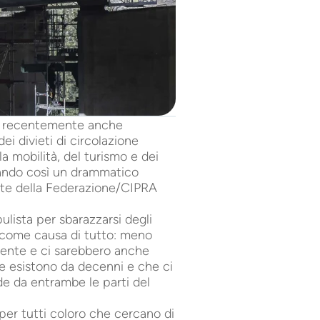
 e recentemente anche
ei divieti di circolazione
la mobilità, del turismo e dei
ettando così un drammatico
dente della Federazione/CIPRA
ulista per sbarazzarsi degli
ta come causa di tutto: meno
emente e ci sarebbero anche
de esistono da decenni e che ci
de da entrambe le parti del
 per tutti coloro che cercano di