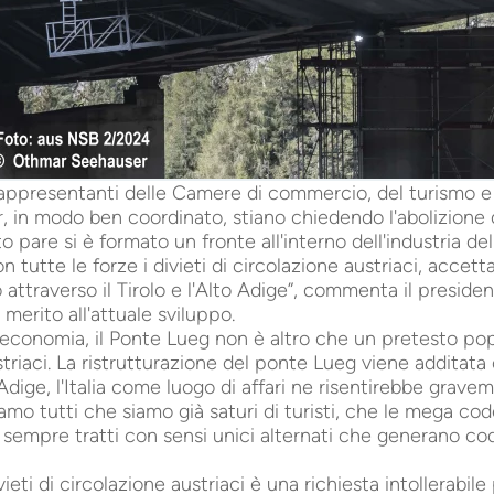
rappresentanti delle Camere di commercio, del turismo
r, in modo ben coordinato, stiano chiedendo l'abolizione d
o pare si è formato un fronte all'interno dell'industria del
on tutte le forze i divieti di circolazione austriaci, acc
o attraverso il Tirolo e l'Alto Adige”, commenta il presi
merito all'attuale sviluppo.
ll'economia, il Ponte Lueg non è altro che un pretesto pop
austriaci. La ristrutturazione del ponte Lueg viene addita
 Adige, l'Italia come luogo di affari ne risentirebbe grav
mo tutti che siamo già saturi di turisti, che le mega co
 sempre tratti con sensi unici alternati che generano co
eti di circolazione austriaci è una richiesta intollerabile