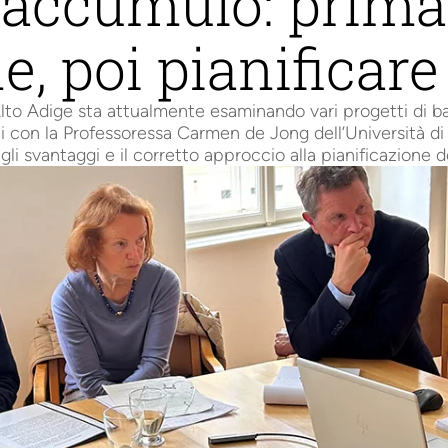
i accumulo: prima
e, poi pianificare
to Adige sta attualmente esaminando vari progetti di bac
i con la Professoressa Carmen de Jong dell’Università di 
 gli svantaggi e il corretto approccio alla pianificazione 