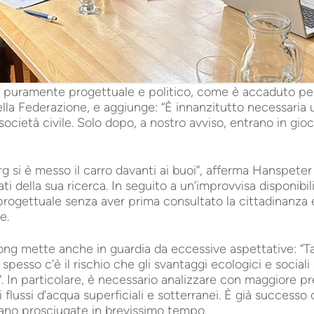
puramente progettuale e politico, come è accaduto per 
lla Federazione, e aggiunge: “È innanzitutto necessaria 
cietà civile. Solo dopo, a nostro avviso, entrano in gioc
g si è messo il carro davanti ai buoi”, afferma Hanspeter S
ti della sua ricerca. In seguito a un’improvvisa disponibili
 progettuale senza aver prima consultato la cittadinanza
e.
g mette anche in guardia da eccessive aspettative: “Tal
pesso c’è il rischio che gli svantaggi ecologici e sociali 
a”. In particolare, è necessario analizzare con maggiore pre
ei flussi d’acqua superficiali e sotterranei. È già successo
ano prosciugate in brevissimo tempo.