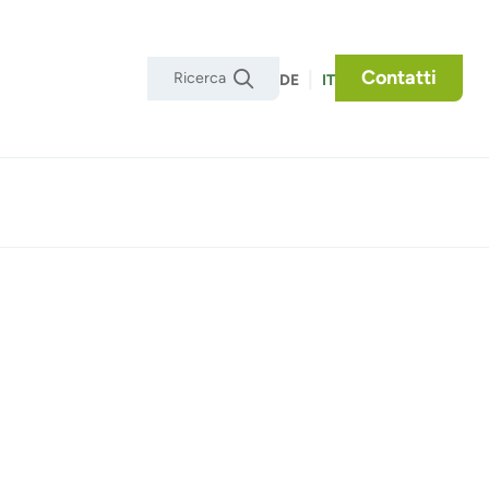
Contatti
|

DE
IT