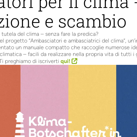
ori per il clima 
zione e scambio
 tutela del clima – senza fare la predica?
el progetto “Ambasciatori e ambasciatrici del clima”, un’i
sentato un manuale compatto che raccoglie numerose ide
imatica – facili da realizzare nella propria vita di tutti i g
i preghiamo di iscriverti
qui!