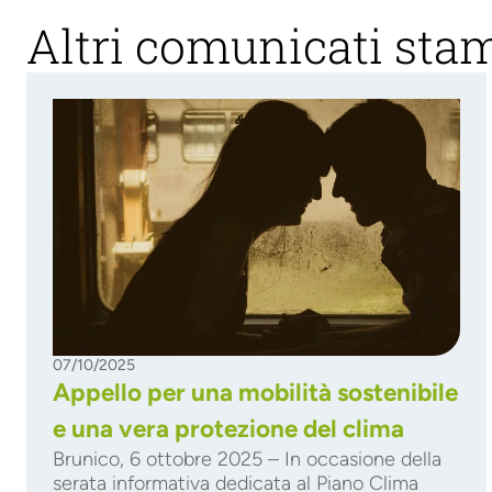
Altri comunicati sta
07/10/2025
Appello per una mobilità sostenibile
e una vera protezione del clima
Brunico, 6 ottobre 2025 – In occasione della
serata informativa dedicata al Piano Clima