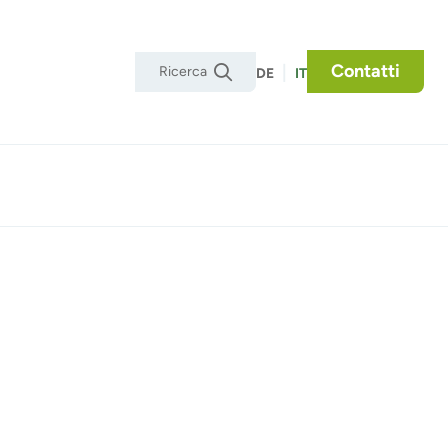
Contatti
|

DE
IT