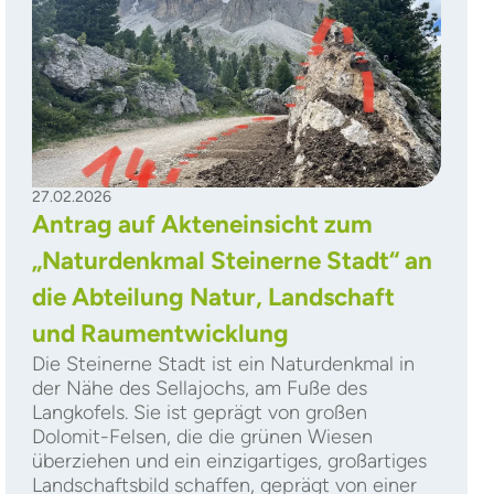
27.02.2026
Antrag auf Akteneinsicht zum
„Naturdenkmal Steinerne Stadt“ an
die Abteilung Natur, Landschaft
und Raumentwicklung
Die Steinerne Stadt ist ein Naturdenkmal in
der Nähe des Sellajochs, am Fuße des
Langkofels. Sie ist geprägt von großen
Dolomit-Felsen, die die grünen Wiesen
überziehen und ein einzigartiges, großartiges
Landschaftsbild schaffen, geprägt von einer