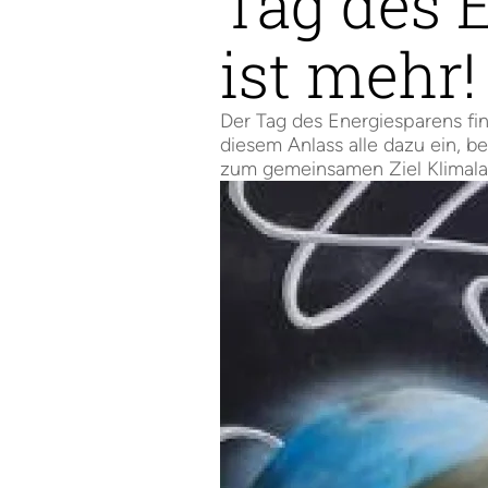
Tag des 
ist mehr!
Der Tag des Energiesparens fi
diesem Anlass alle dazu ein, 
zum gemeinsamen Ziel Klimala