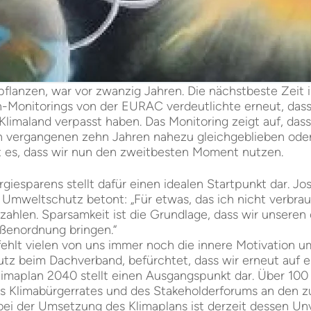
lanzen, war vor zwanzig Jahren. Die nächstbeste Zeit ist
-Monitorings von der EURAC verdeutlichte erneut, dass w
Klimaland verpasst haben. Das Monitoring zeigt auf, dass
n vergangenen zehn Jahren nahezu gleichgeblieben oder 
 es, dass wir nun den zweitbesten Moment nutzen.
rgiesparens stellt dafür einen idealen Startpunkt dar. Jo
Umweltschutz betont: „Für etwas, das ich nicht verbra
ezahlen. Sparsamkeit ist die Grundlage, dass wir unsere
ößenordnung bringen.“
 fehlt vielen von uns immer noch die innere Motivation 
utz beim Dachverband, befürchtet, dass wir erneut auf e
limaplan 2040 stellt einen Ausgangspunkt dar. Über 100
es Klimabürgerrates und des Stakeholderforums an den 
ei der Umsetzung des Klimaplans ist derzeit dessen Unve