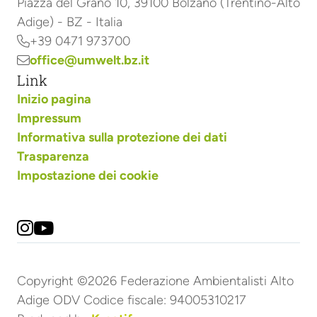
Piazza del Grano 10, 39100 Bolzano (Trentino-Alto
Adige) - BZ - Italia
+39 0471 973700

office@umwelt.bz.it

Link
Inizio pagina
Impressum
Informativa sulla protezione dei dati
Trasparenza
Impostazione dei cookie


Copyright ©2026 Federazione Ambientalisti Alto
Adige ODV Codice fiscale: 94005310217